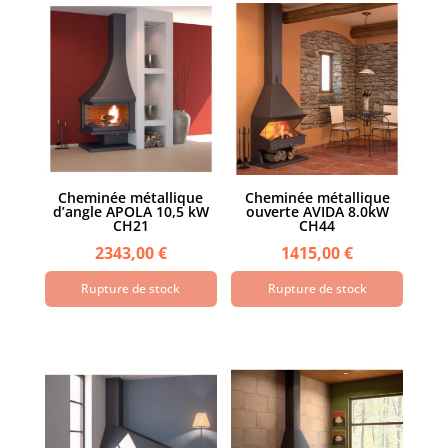
Cheminée métallique
Cheminée métallique
d’angle APOLA 10,5 kW
ouverte AVIDA 8.0kW
CH21
CH44
2343,00
€
1415,00
€
Rupture de stock
Rupture de stock