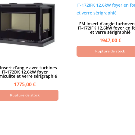
FM Insert d’angle turboven
IT-172IFK 12,6kW foyer en f
et verre sérigraphié
1947,00
€
Rupture de stock
Insert d’angle avec turbines
IT-172DK 12,6kW foyer
miculite et verre sérigraphié
1775,00
€
Rupture de stock