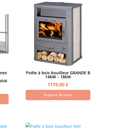
ines
Poêle à bois bouilleur GRANDE B
14kW – 18kW
phié
1179,00
€
Rupture de stock