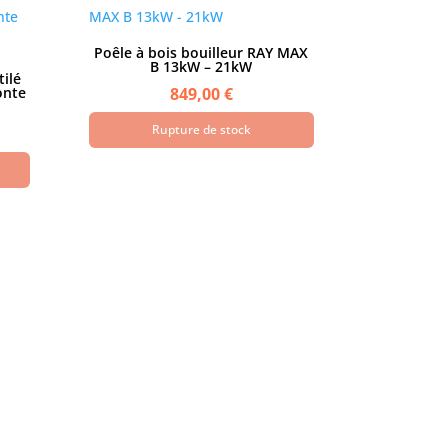
Poêle à bois bouilleur RAY MAX
B 13kW – 21kW
tilé
onte
849,00
€
Rupture de stock