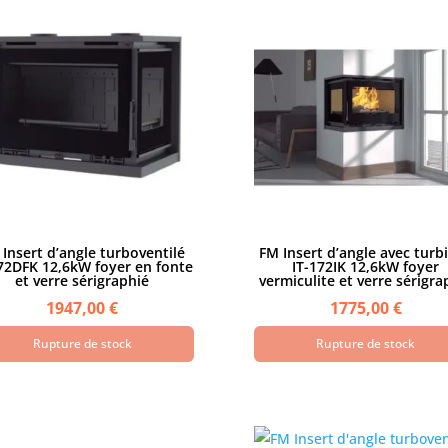
Insert d’angle turboventilé
FM Insert d’angle avec turb
72DFK 12,6kW foyer en fonte
IT-172IK 12,6kW foyer
et verre sérigraphié
vermiculite et verre sérigra
1947,00
€
1775,00
€
Rupture de stock
Rupture de stock