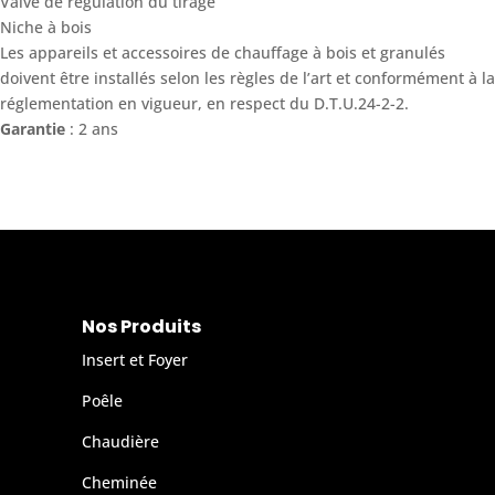
Valve de régulation du tirage
Niche à bois
Les appareils et accessoires de chauffage à bois et granulés
doivent être installés selon les règles de l’art et conformément à la
réglementation en vigueur, en respect du D.T.U.24-2-2.
Garantie
: 2 ans
Nos Produits
Insert et Foyer
Poêle
Chaudière
Cheminée