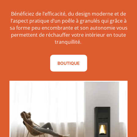
Bénéficiez de l’efficacité, du design moderne et de
l’aspect pratique d’un poêle à granulés qui grâce à
sa forme peu encombrante et son autonomie vous
permettent de réchauffer votre intérieur en toute
tranquillité.
BOUTIQUE