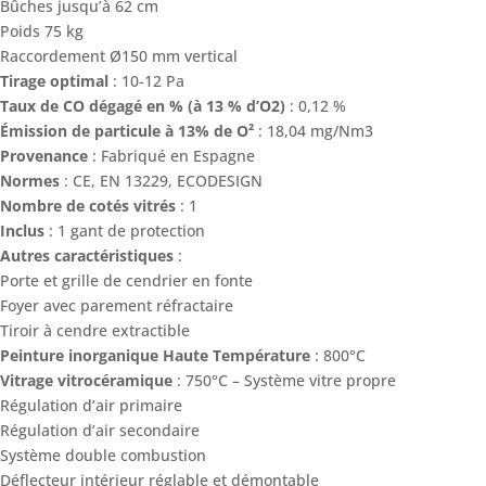
Bûches jusqu’à 62 cm
Poids 75 kg
Raccordement Ø150 mm vertical
Tirage optimal
: 10-12 Pa
Taux de CO dégagé en % (à 13 % d’O2)
: 0,12 %
Émission de particule à 13% de O²
: 18,04 mg/Nm3
Provenance
: Fabriqué en Espagne
Normes
: CE, EN 13229, ECODESIGN
Nombre de cotés vitrés
: 1
Inclus
: 1 gant de protection
Autres caractéristiques
:
Porte et grille de cendrier en fonte
Foyer avec parement réfractaire
Tiroir à cendre extractible
Peinture inorganique Haute Température
: 800°C
Vitrage vitrocéramique
: 750°C – Système vitre propre
Régulation d’air primaire
Régulation d’air secondaire
Système double combustion
Déflecteur intérieur réglable et démontable