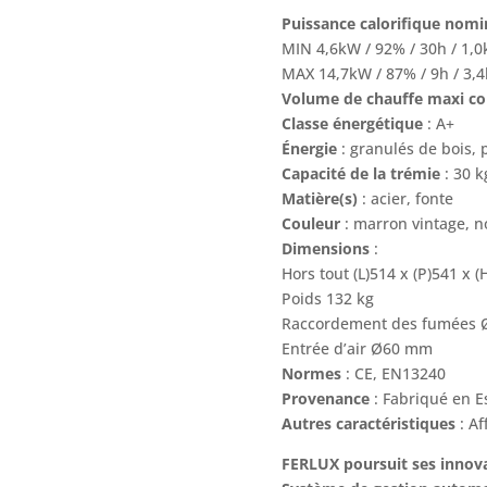
Puissance calorifique nom
MIN 4,6kW / 92% / 30h / 1,0
MAX 14,7kW / 87% / 9h / 3,4
Volume de chauffe maxi co
Classe énergétique
: A+
Énergie
: granulés de bois, 
Capacité de la trémie
: 30 k
Matière(s)
: acier, fonte
Couleur
: marron vintage, n
Dimensions
:
Hors tout (L)514 x (P)541 x
Poids 132 kg
Raccordement des fumées
Entrée d’air Ø60 mm
Normes
: CE, EN13240
Provenance
: Fabriqué en 
Autres caractéristiques
: A
FERLUX poursuit ses innova