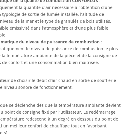
atique de la qualité de combustion CONFORLUX
:
uement la quantité d’air nécessaire à l’obtention d’une
 typologie de sortie de fumée installée, l’altitude de
 niveau de la mer et le type de granulés de bois utilisés.
ible émissivité dans l’atmosphère et d’une plus faible
le.
omatique du niveau de puissance de combustion
:
omatiquement le niveau de puissance de combustion le plus
la température ambiante de la pièce et de la consigne de
s de confort et une consommation bien maîtrisée.
teur de choisir le débit d’air chaud en sortie de soufflerie
le niveau sonore de fonctionnement.
ique se déclenche dès que la température ambiante devient
u point de consigne fixé par l’utilisateur. Le redémarrage
 température redescend à un degré en dessous du point de
i un meilleur confort de chauffage tout en favorisant
ets).