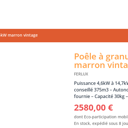
15kW marron vintage
Poêle à gran
marron vint
FERLUX
Puissance 4,6kW à 14,7
conseillé 375m3 – Auto
fournie – Capacité 30kg 
2580,00
€
dont Eco-participation mobil
En stock, expédié sous 8 jo