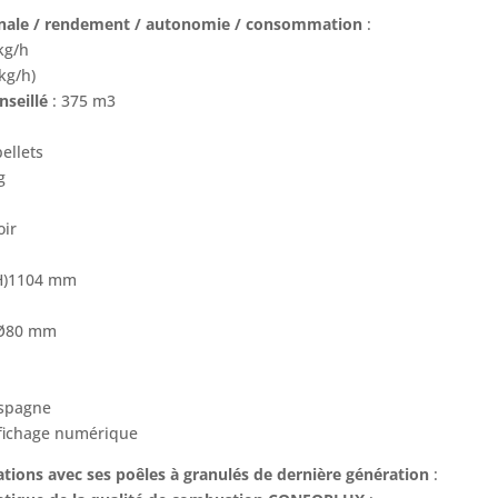
inale / rendement / autonomie / consommation
:
kg/h
kg/h)
nseillé
: 375 m3
pellets
g
oir
 (H)1104 mm
 Ø80 mm
Espagne
ffichage numérique
tions avec ses poêles à granulés de dernière génération
: