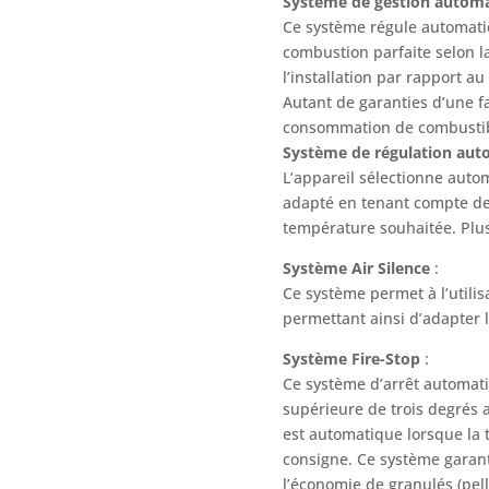
Système de gestion autom
Ce système régule automatiq
combustion parfaite selon la
l’installation par rapport au
Autant de garanties d’une fa
consommation de combustib
Système de régulation aut
L’appareil sélectionne aut
adapté en tenant compte de 
température souhaitée. Plu
Système Air Silence
:
Ce système permet à l’utilisa
permettant ainsi d’adapter 
Système Fire-Stop
:
Ce système d’arrêt automat
supérieure de trois degrés a
est automatique lorsque la
consigne. Ce système garant
l’économie de granulés (pell