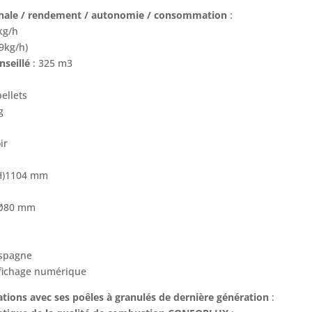
inale / rendement / autonomie / consommation
:
kg/h
9kg/h)
nseillé
: 325 m3
pellets
g
ir
 (H)1104 mm
 Ø80 mm
Espagne
ffichage numérique
tions avec ses poêles à granulés de dernière génération
: