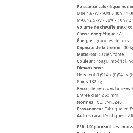
Puissance calorifique nom
MIN 4,6kW / 92% / 30h / 1,0
MAX 12,5kW / 88% / 10h / 2,
Volume de chauffe maxi co
Classe énergétique
: A+
Énergie
: granulés de bois, 
Capacité de la trémie
: 30 k
Matière(s)
: acier, fonte
Couleur
: rouge impérial, no
Dimensions
:
Hors tout (L)514 x (P)541 x
Poids 132 kg
Raccordement des fumées
Entrée d’air Ø60 mm
Normes
: CE, EN13240
Provenance
: Fabriqué en 
Autres caractéristiques
: A
FERLUX poursuit ses innova