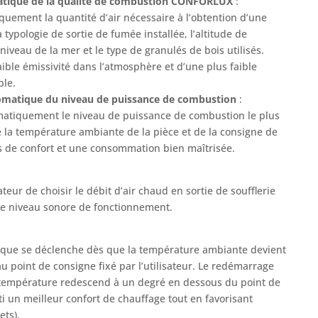
atique de la qualité de combustion CONFORLUX
:
uement la quantité d’air nécessaire à l’obtention d’une
 typologie de sortie de fumée installée, l’altitude de
 niveau de la mer et le type de granulés de bois utilisés.
ible émissivité dans l’atmosphère et d’une plus faible
le.
omatique du niveau de puissance de combustion
:
omatiquement le niveau de puissance de combustion le plus
la température ambiante de la pièce et de la consigne de
s de confort et une consommation bien maîtrisée.
teur de choisir le débit d’air chaud en sortie de soufflerie
le niveau sonore de fonctionnement.
ique se déclenche dès que la température ambiante devient
u point de consigne fixé par l’utilisateur. Le redémarrage
 température redescend à un degré en dessous du point de
i un meilleur confort de chauffage tout en favorisant
ets).