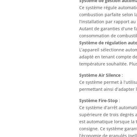
Système de gestion autom
Ce système régule automatiq
combustion parfaite selon la
l’installation par rapport au
Autant de garanties d’une fa
consommation de combustib
Système de régulation aut
L’appareil sélectionne aut
adapté en tenant compte de 
température souhaitée. Plu
Système Air Silence
:
Ce système permet à l’utilisa
permettant ainsi d’adapter 
Système Fire-Stop
:
Ce système d’arrêt automat
supérieure de trois degrés a
est automatique lorsque la
consigne. Ce système garant
l’économie de granulés (pell