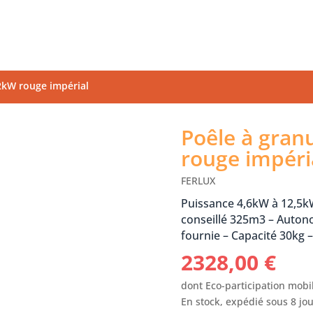
12kW rouge impérial
Poêle à gran
rouge impéri
FERLUX
Puissance 4,6kW à 12,5
conseillé 325m3 – Auto
fournie – Capacité 30kg 
2328,00
€
dont Eco-participation mobil
En stock, expédié sous 8 jo