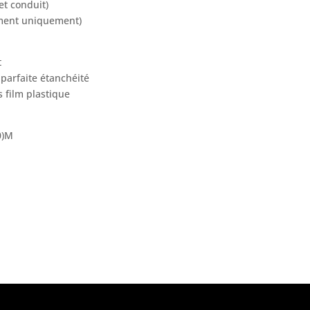
t conduit)
ement uniquement)
t
parfaite étanchéité
 film plastique
0)M