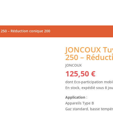
250 – Réduction conique 200
JONCOUX Tuy
250 – Réduct
JONCOUX
125,50
€
dont Eco-participation mobil
En stock, expédié sous 8 jo
Application
:
Appareils Type B
Gaz standard, basse tempéra