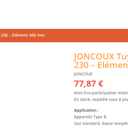
 230 – Elément 500 mm
JONCOUX Tuy
230 – Eléme
JONCOUX
77,87
€
dont Eco-participation mobil
En stock, expédié sous 8 jo
Application
:
Appareils Type B
Gaz standard, basse tempéra