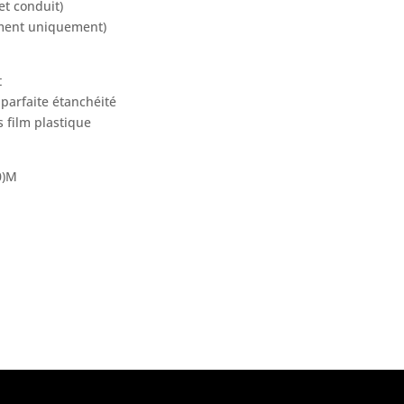
t conduit)
ement uniquement)
t
parfaite étanchéité
 film plastique
0)M