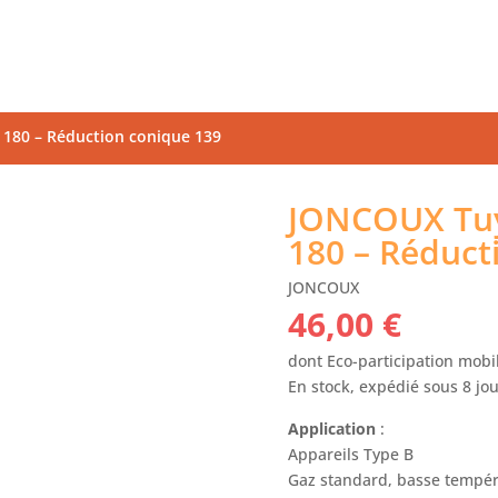
180 – Réduction conique 139
JONCOUX Tuy
180 – Réduct
JONCOUX
46,00
€
dont Eco-participation mobil
En stock, expédié sous 8 jo
Application
:
Appareils Type B
Gaz standard, basse tempéra