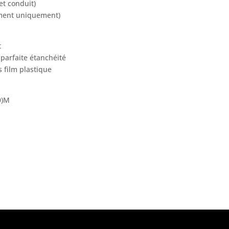
t conduit)
ement uniquement)
t
parfaite étanchéité
 film plastique
0)M