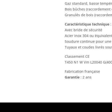
Gaz standard, basse tempéra
Bois bûches (raccordement e
Granulés de bois (raccord
Caractéristique technique
:
Avec bride de sécurité
Acier inox 304 ou équivalen
Soudure continue pour une 
Tuyaux et coudes livrés sous
Classement CE
T450 N1 W Vm L20040 G(40
Fabrication française
Garantie
: 2 ans