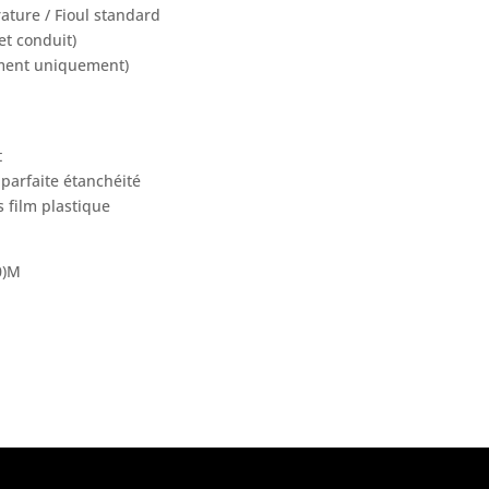
ture / Fioul standard
t conduit)
ement uniquement)
t
parfaite étanchéité
 film plastique
0)M