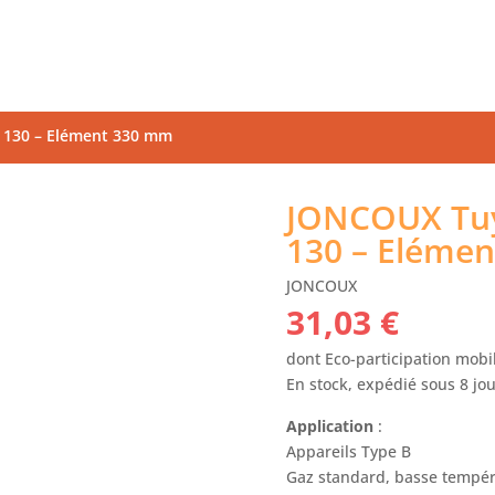
 130 – Elément 330 mm
JONCOUX Tuy
130 – Eléme
JONCOUX
31,03
€
dont Eco-participation mobil
En stock, expédié sous 8 jo
Application
:
Appareils Type B
Gaz standard, basse tempéra