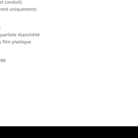
t conduit)
ement uniquement)
t
parfaite étanchéité
 film plastique
0)M