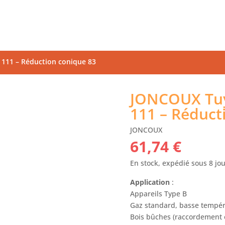
111 – Réduction conique 83
JONCOUX Tuy
111 – Réduct
JONCOUX
61,74
€
En stock, expédié sous 8 jo
Application
:
Appareils Type B
Gaz standard, basse tempéra
Bois bûches (raccordement e