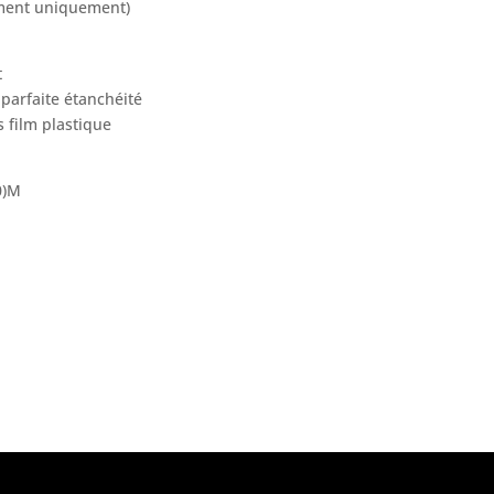
ement uniquement)
t
parfaite étanchéité
 film plastique
0)M