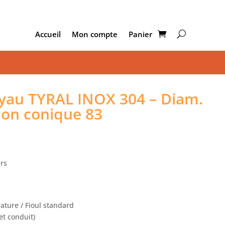
Accueil
Mon compte
Panier
au TYRAL INOX 304 – Diam.
ion conique 83
urs
ture / Fioul standard
t conduit)