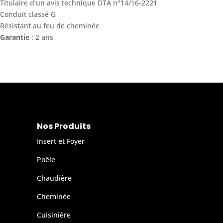
Titulaire d’un avis technique DTA n°14/16-2221
Conduit classé G
Résistant au feu de cheminée
Garantie
: 2 ans
Nos Produits
Insert et Foyer
Poêle
Chaudière
Cheminée
Cuisinière