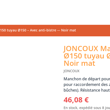
0 tuyau Ø150 – Avec anti-bistre –- Noir mat
JONCOUX Man
Ø150 tuyau Ø
Noir mat
JONCOUX
Manchon de départ pour 
pour raccordement des ap
bûches). Résistance hau
46,08
€
En stock, expédié sous 8 jo