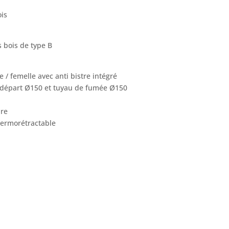
ois
 bois de type B
/ femelle avec anti bistre intégré
 départ Ø150 et tuyau de fumée Ø150
ure
hermorétractable