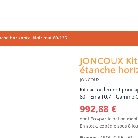
he horizontal Noir mat 80/125
JONCOUX Kit
étanche hori
JONCOUX
Kit raccordement pour a
80 – Email 0,7 – Gamme C
992,88
€
dont Eco-participation mobil
En stock, expédié sous 8 jo
Gamme
: APOLLO PELLET