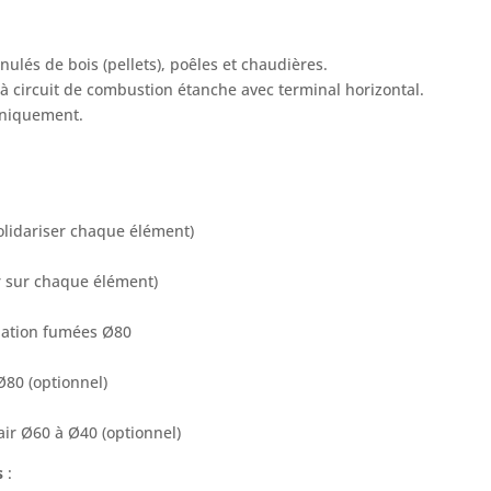
ulés de bois (pellets), poêles et chaudières.
à circuit de combustion étanche avec terminal horizontal.
niquement.
solidariser chaque élément)
er sur chaque élément)
uation fumées Ø80
80 (optionnel)
ir Ø60 à Ø40 (optionnel)
s
: