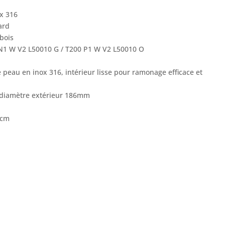
ox 316
ard
bois
 N1 W V2 L50010 G / T200 P1 W V2 L50010 O
 peau en inox 316, intérieur lisse pour ramonage efficace et
 diamètre extérieur 186mm
 cm