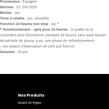
Provenance
: Espagne
Normes
: CE, EN13229
Bûcher
: oui
Tiroir à cendre
: oui, amovible
Fonction 24 heures non stop
: oui *
* fonctionnement – apte pour 24 heures
: Le poêle ou la
cuisinière peut fonctionner pendant 24 heures sans avoir besoin
de période de pause, p.ex. une phase de refroidissement.
– Les tuyaux d’évacuation ne sont pas fournis
Garantie
: 10 ans
Nos Produits
Insert et Foyer