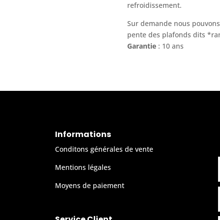
refroidissement.
Sur demande nous pouvons d
pente des plafonds dits *r
Garantie
: 10 ans
Informations
Conditons générales de vente
Mentions légales
Moyens de paiement
Service Client