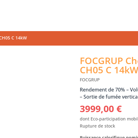
 CH05 C 14kW
FOCGRUP Che
CH05 C 14k
FOCGRUP
Rendement de 70% – Volu
– Sortie de fumée verti
3999,00
€
dont Eco-participation mobil
Rupture de stock
Puissance calorifique nom