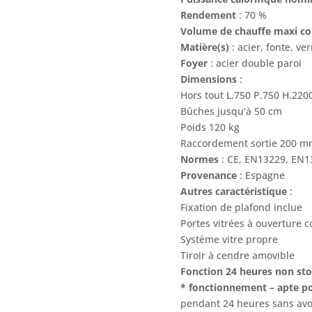
Rendement
: 70 %
Volume de chauffe maxi co
Matière(s)
: acier, fonte, v
Foyer
: acier double paroi
Dimensions
:
Hors tout L.750 P.750 H.22
Bûches jusqu’à 50 cm
Poids 120 kg
Raccordement sortie 200 mm
Normes
: CE, EN13229, EN1
Provenance
: Espagne
Autres caractéristique
:
Fixation de plafond inclue
Portes vitrées à ouverture c
Système vitre propre
Tiroir à cendre amovible
Fonction 24 heures non st
* fonctionnement – apte p
pendant 24 heures sans avo