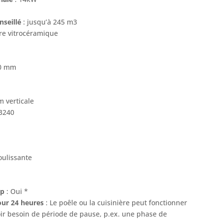
nseillé
: jusqu’à 245 m3
erre vitrocéramique
00 mm
 verticale
3240
oulissante
op
: Oui *
our 24 heures
: Le poêle ou la cuisinière peut fonctionner
ir besoin de période de pause, p.ex. une phase de