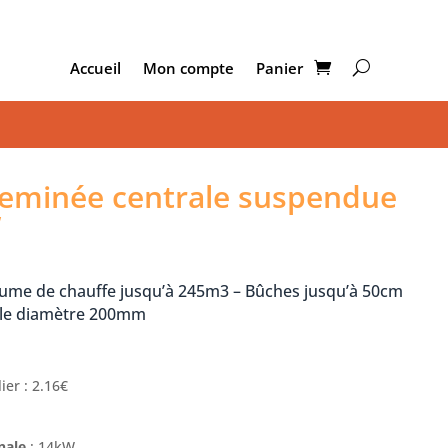
Accueil
Mon compte
Panier
minée centrale suspendue
W
me de chauffe jusqu’à 245m3 – Bûches jusqu’à 50cm
cale diamètre 200mm
ier : 2.16€
inale
: 14kW