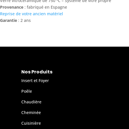
Verre vitrocéramique de 750 ºC – Système de vitre propre
Provenance
: fabriqué en Espagne
Reprise de votre ancien matériel
Garantie
: 2 ans
Nos Produits
Insert et Foyer
Poêle
Chaudière
Cheminée
Cuisinière