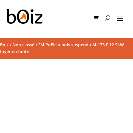
Boiz
/
Non classé
/ FM Poêle à bois suspendu M-173 F 12.5kW
foyer en fonte