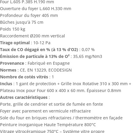
Four L.605 P.385 H.190 mm
Ouverture du foyer L.660 H.330 mm
Profondeur du foyer 405 mm
Bûches jusqu’à 75 cm
Poids 150 kg
Raccordement Ø200 mm vertical
Tirage optimal
: 10-12 Pa
Taux de CO dégagé en % (à 13 % d’O2)
: 0,07 %
Émission de particule à 13% de O²
: 35,65 mg/Nm3
Provenance
: Fabriqué en Espagne
Normes
: CE, EN 13229, ECODESIGN
Nombre de cotés vitrés
: 1
Inclus
: 1 gant de protection + Grille Inox Rotative 310 x 300 mm +
Plateau Inox pour Four 600 x 400 x 60 mm. Épaisseur 0.8mm
Autres caractéristiques
:
Porte, grille de cendrier et sortie de fumée en fonte
Foyer avec parement en vermicule réfractaire
Sole du four en briques réfractaires / thermomètre en façade
Peinture inorganique Haute Température 800°C
Vitrage vitrocéramique 750°C – Système vitre propre