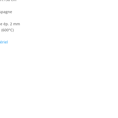
Espagne
ne ép. 2 mm
 (600°C)
ériel