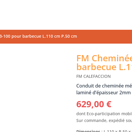
B-100 pour barbecue L.110 cm P.50 cm
FM Cheminée
barbecue L.1
FM CALEFACCION
Conduit de cheminée mét
laminé d’épaisseur 2mm –
629,00
€
dont Eco-participation mobil
Sur commande, expédié sou
Dimensions
: L.110 x P.50 