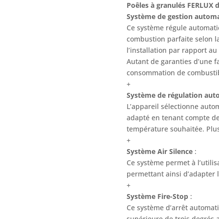
Poêles à granulés FERLUX 
Système de gestion autom
Ce système régule automatiq
combustion parfaite selon la
l’installation par rapport au
Autant de garanties d’une fa
consommation de combustib
+
Système de régulation aut
L’appareil sélectionne aut
adapté en tenant compte de 
température souhaitée. Plu
+
Système Air Silence
:
Ce système permet à l’utilisa
permettant ainsi d’adapter 
+
Système Fire-Stop
:
Ce système d’arrêt automat
supérieure de trois degrés a