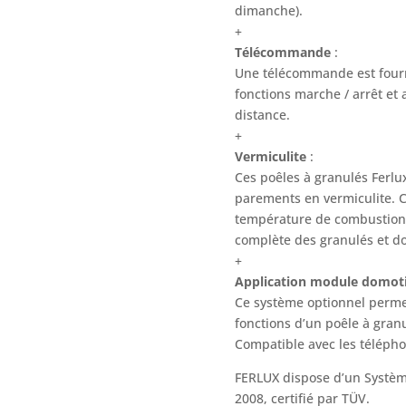
dimanche).
+
Télécommande
:
Une télécommande est fourni
fonctions marche / arrêt et
distance.
+
Vermiculite
:
Ces poêles à granulés Ferl
parements en vermiculite. C
température de combustion 
complète des granulés et d
+
Application module domot
Ce système optionnel permet 
fonctions d’un poêle à gran
Compatible avec les téléph
FERLUX dispose d’un Systèm
2008, certifié par TÜV.