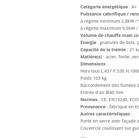
Catégorie énergétique
: A+
Puissance calorifique / r
à régime minimum 2,8kW / 9
à régime maximum 9,5kW / 8
Volume de chauffe maxi co
Énergie
: granulés de bois, 
Capacité de la trémie
: 21 k
Matière(s)
: acier, fonte, ve
Dimensions
:
Hors tout L.437 P.530 H.10
Poids 103 kg
Raccordement des fumées Ø
Entrée d’air Ø40 mm
Normes
: CE, EN13240, EC
Provenance
: fabriqué en 
Autres caractéristiques
:
Porte en verre avec façade 
Couvercle coulissant sur gu
___