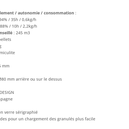
endement / autonomie / consommation
:
4% / 35h / 0,6kg/h
8% / 10h / 2,2kg/h
nseillé
: 245 m3
pellets
g
rmiculite
06 mm
80 mm arrière ou sur le dessus
ODESIGN
Espagne
en verre sérigraphié
ides pour un chargement des granulés plus facile