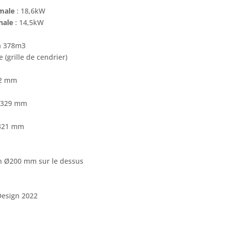
imale
: 18,6kW
inale
: 14,5kW
’à 378m3
te (grille de cendrier)
62 mm
H.329 mm
.321 mm
 Ø200 mm sur le dessus
Design 2022