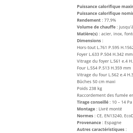
Puissance calorifique max
Puissance calorifique nom
Rendement
: 77,9%
Volume de chauffe
: jusqu
Matière(s)
: acier, inox, fon
Dimensions
:
Hors-tout L.761 P.595 H.15
Foyer L.633 P.504 H.342 mm
Vitrage du foyer L.561 e.4 
Four L.554 P.513 H.359 mm
Vitrage du four L.562 e.4 H
Bûches 50 cm maxi
Poids 238 kg
Raccordement des fumée en
Tirage conseillé
: 10 – 14 Pa
Montage
: Livré monté
Normes
: CE, EN13240, Eco
Provenance
: Espagne
Autres caractéristiques
: