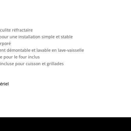
ulite réfractaire
our une installation simple et stable
orporé
ent démontable et lavable en lave-vaisselle
le pour le four inclus
incluse pour cuisson et grillades
ériel