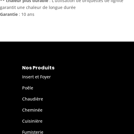
** chaleur plus durable
: L‘utilisation de briquettes de lignite
garantit une chaleur de longue durée
Garantie
: 10 ans
Nos Produits
Insert et Foyer
Poêle
Chaudière
Cheminée
Cuisinière
Fumisterie