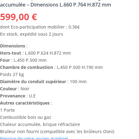
accumulée – Dimensions L.660 P.764 H.872 mm
599,00
€
dont Eco-participation mobilier : 0.36€
En stock, expédié sous 2 jours
Dimensions
:
Hors-tout
: L.600 P.624 H.872 mm
Four
: L.450 P.500 mm
Chambre de combustion
: L.450 P.500 H.190 mm
Poids 27 kg
Diamètre du conduit supérieur
: 100 mm
Couleur
: Noir
Provenance
: U.E
Autres caractéristiques
:
1 Porte
Combustible bois ou gaz
Chaleur accumulée, brique réfractaire
Bruleur non fourni (compatible avec les brûleurs Ooni)
Reprise de votre ancien matériel