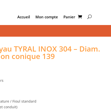
Accueil
Mon compte
Panier
au TYRAL INOX 304 – Diam.
ion conique 139
urs
ture / Fioul standard
t conduit)