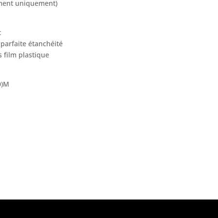
ement uniquement)
t
parfaite étanchéité
 film plastique
0)M