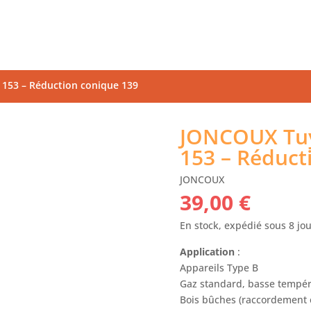
153 – Réduction conique 139
JONCOUX Tuy
153 – Réduct
JONCOUX
39,00
€
En stock, expédié sous 8 jo
Application
:
Appareils Type B
Gaz standard, basse tempéra
Bois bûches (raccordement e