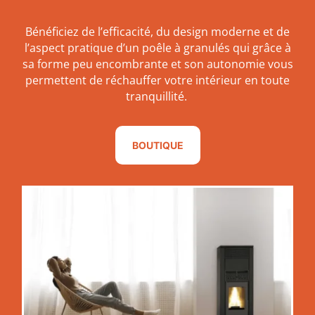
Bénéficiez de l’efficacité, du design moderne et de
l’aspect pratique d’un poêle à granulés qui grâce à
sa forme peu encombrante et son autonomie vous
permettent de réchauffer votre intérieur en toute
tranquillité.
BOUTIQUE