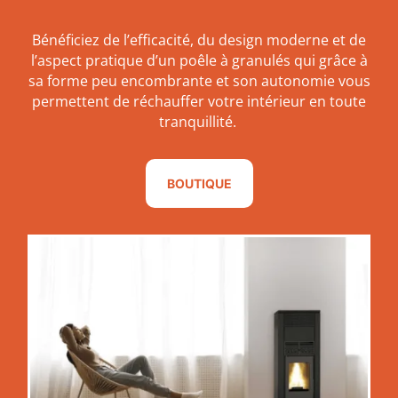
Bénéficiez de l’efficacité, du design moderne et de
l’aspect pratique d’un poêle à granulés qui grâce à
sa forme peu encombrante et son autonomie vous
permettent de réchauffer votre intérieur en toute
tranquillité.
BOUTIQUE